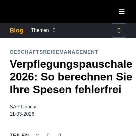
Skip to main content
AMERICAS
Blog
Themen
United States (English)
BETRUG UND COMPLIANCE
EUROPE
GESCHÄFTSREISEMANAGEMENT
Canada (English)
Verpflegungspauschale
United Kingdom (English)
FÜRSORGEPFLICHT BEI GESCHÄFTSREISEN
ASIA PACIFIC
Canada (Français)
2026: So berechnen Sie
France (Français)
Australia (English)
México (Español)
GESCHÄFTSKONTINUITÄT
Ihre Spesen fehlerfrei
Deutschland (Deutsch)
India (English)
Brasil (Português)
Italia (Italiano)
GESCHÄFTSREISEMANAGEMENT
日本（日本語)
SAP Concur
Nederlands (English)
11-03-2026
Singapore (English)
MITARBEITERERFAHRUNGEN
Sweden (English)
TEILEN
Denmark (English)