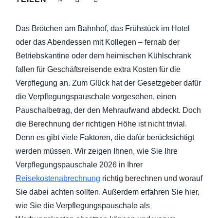
NACHHALTIGKEIT BEI GESCHÄFTSREISEN
Finland (English)
Das Brötchen am Bahnhof, das Frühstück im Hotel
UNTERNEHMENSAUSGABEN KONTROLLIEREN
Belgium (English)
oder das Abendessen mit Kollegen – fernab der
Betriebskantine oder dem heimischen Kühlschrank
España (Español)
UNTERNEHMENSNACHRICHTEN
fallen für Geschäftsreisende extra Kosten für die
Norway (English)
Verpflegung an. Zum Glück hat der Gesetzgeber dafür
WACHSTUM UND OPTIMIERUNG
die Verpflegungspauschale vorgesehen, einen
Pauschalbetrag, der den Mehraufwand abdeckt. Doch
die Berechnung der richtigen Höhe ist nicht trivial.
Denn es gibt viele Faktoren, die dafür berücksichtigt
werden müssen. Wir zeigen Ihnen, wie Sie Ihre
Verpflegungspauschale 2026 in Ihrer
Reisekostenabrechnung
richtig berechnen und worauf
Sie dabei achten sollten. Außerdem erfahren Sie hier,
wie Sie die Verpflegungspauschale als