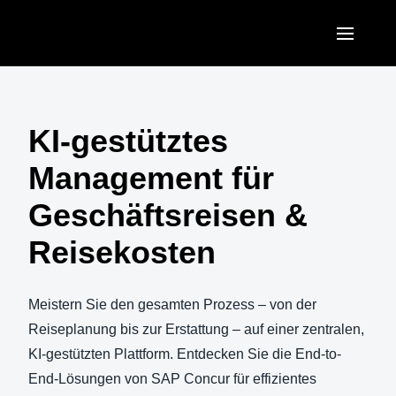
Skip to main content
AMERICAS
United States (English)
KI-gestütztes
EUROPE
Canada (English)
Management für
United Kingdom (English)
ASIA PACIFIC
Canada (Français)
Geschäftsreisen &
France (Français)
Australia (English)
México (Español)
Reisekosten
Deutschland (Deutsch)
India (English)
Brasil (Português)
Italia (Italiano)
日本（日本語)
Meistern Sie den gesamten Prozess – von der
Nederlands (English)
Reiseplanung bis zur Erstattung – auf einer zentralen,
Singapore (English)
KI-gestützten Plattform. Entdecken Sie die End-to-
Sweden (English)
End-Lösungen von SAP Concur für effizientes
Denmark (English)