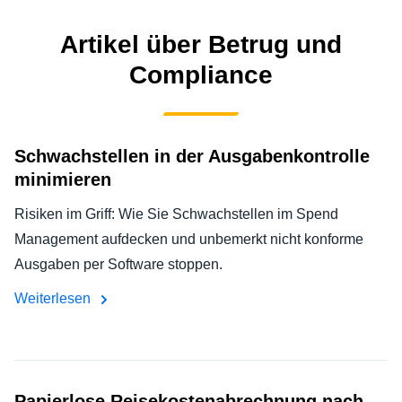
NACHHALTIGKEIT BEI GESCHÄFTSREISEN
Finland (English)
Artikel über Betrug und
UNTERNEHMENSAUSGABEN KONTROLLIEREN
Compliance
Belgium (English)
España (Español)
UNTERNEHMENSNACHRICHTEN
Norway (English)
Schwachstellen in der Ausgabenkontrolle
WACHSTUM UND OPTIMIERUNG
minimieren
Risiken im Griff: Wie Sie Schwachstellen im Spend
Management aufdecken und unbemerkt nicht konforme
Ausgaben per Software stoppen.
Weiterlesen
Papierlose Reisekostenabrechnung nach