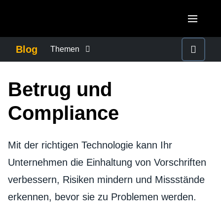
Skip to main content
AMERICAS
Blog
Themen
United States (English)
BETRUG UND COMPLIANCE
EUROPE
Betrug und
Canada (English)
United Kingdom (English)
FÜRSORGEPFLICHT BEI GESCHÄFTSREISEN
ASIA PACIFIC
Compliance
Canada (Français)
France (Français)
Australia (English)
México (Español)
GESCHÄFTSKONTINUITÄT
Deutschland (Deutsch)
Mit der richtigen Technologie kann Ihr
India (English)
Brasil (Português)
Italia (Italiano)
Unternehmen die Einhaltung von Vorschriften
GESCHÄFTSREISEMANAGEMENT
日本（日本語)
verbessern, Risiken mindern und Missstände
Nederlands (English)
Singapore (English)
MITARBEITERERFAHRUNGEN
erkennen, bevor sie zu Problemen werden.
Sweden (English)
Denmark (English)