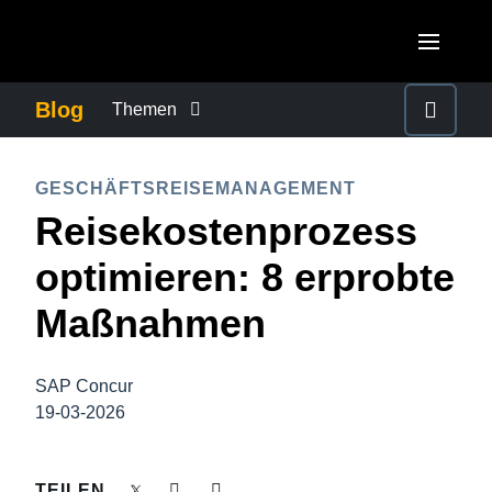
Skip to main content
AMERICAS
Blog
Themen
United States (English)
BETRUG UND COMPLIANCE
EUROPE
GESCHÄFTSREISEMANAGEMENT
Canada (English)
Reisekostenprozess
United Kingdom (English)
FÜRSORGEPFLICHT BEI GESCHÄFTSREISEN
ASIA PACIFIC
Canada (Français)
optimieren: 8 erprobte
France (Français)
Australia (English)
México (Español)
GESCHÄFTSKONTINUITÄT
Maßnahmen
Deutschland (Deutsch)
India (English)
Brasil (Português)
Italia (Italiano)
GESCHÄFTSREISEMANAGEMENT
日本（日本語)
SAP Concur
Nederlands (English)
19-03-2026
Singapore (English)
MITARBEITERERFAHRUNGEN
Sweden (English)
TEILEN
Denmark (English)