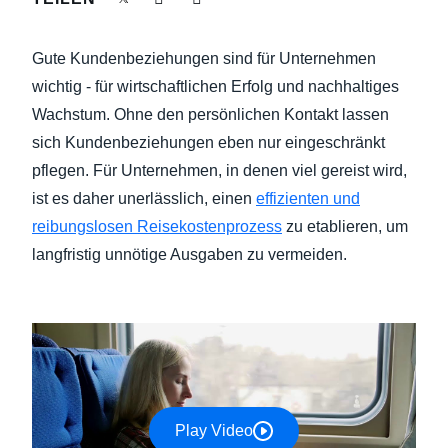
NACHHALTIGKEIT BEI GESCHÄFTSREISEN
Finland (English)
Gute Kundenbeziehungen sind für Unternehmen
UNTERNEHMENSAUSGABEN KONTROLLIEREN
Belgium (English)
wichtig - für wirtschaftlichen Erfolg und nachhaltiges
Wachstum. Ohne den persönlichen Kontakt lassen
España (Español)
UNTERNEHMENSNACHRICHTEN
sich Kundenbeziehungen eben nur eingeschränkt
Norway (English)
pflegen. Für Unternehmen, in denen viel gereist wird,
WACHSTUM UND OPTIMIERUNG
ist es daher unerlässlich, einen
effizienten und
reibungslosen Reisekostenprozess
zu etablieren, um
langfristig unnötige Ausgaben zu vermeiden.
Play Video