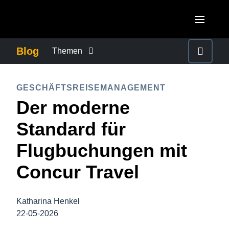
Skip to main content
AMERICAS
Blog
Themen
United States (English)
BETRUG UND COMPLIANCE
EUROPE
GESCHÄFTSREISEMANAGEMENT
Canada (English)
Der moderne
United Kingdom (English)
FÜRSORGEPFLICHT BEI GESCHÄFTSREISEN
ASIA PACIFIC
Canada (Français)
Standard für
France (Français)
Australia (English)
México (Español)
GESCHÄFTSKONTINUITÄT
Flugbuchungen mit
Deutschland (Deutsch)
India (English)
Brasil (Português)
Concur Travel
Italia (Italiano)
GESCHÄFTSREISEMANAGEMENT
日本（日本語)
Nederlands (English)
Singapore (English)
Katharina Henkel
MITARBEITERERFAHRUNGEN
Sweden (English)
22-05-2026
Denmark (English)