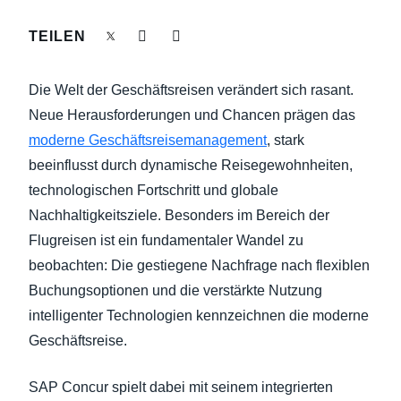
NACHHALTIGKEIT BEI GESCHÄFTSREISEN
TEILEN
Finland (English)
UNTERNEHMENSAUSGABEN KONTROLLIEREN
Belgium (English)
Die Welt der Geschäftsreisen verändert sich rasant.
España (Español)
Neue Herausforderungen und Chancen prägen das
UNTERNEHMENSNACHRICHTEN
moderne Geschäftsreisemanagement
, stark
Norway (English)
beeinflusst durch dynamische Reisegewohnheiten,
WACHSTUM UND OPTIMIERUNG
technologischen Fortschritt und globale
Nachhaltigkeitsziele. Besonders im Bereich der
Flugreisen ist ein fundamentaler Wandel zu
beobachten: Die gestiegene Nachfrage nach flexiblen
Buchungsoptionen und die verstärkte Nutzung
intelligenter Technologien kennzeichnen die moderne
Geschäftsreise.
SAP Concur spielt dabei mit seinem integrierten