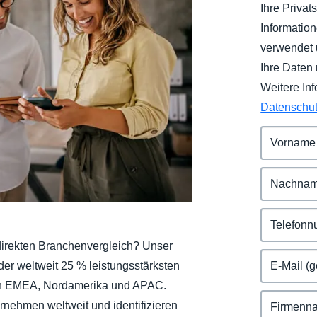
Ihre Priva
Belgium (English)
Informatio
España (Español)
verwendet 
Ihre Daten 
Norway (English)
Weitere In
Datenschu
irekten Branchenvergleich? Unser
 der weltweit 25 % leistungsstärksten
n EMEA, Nordamerika und APAC.
rnehmen weltweit und identifizieren