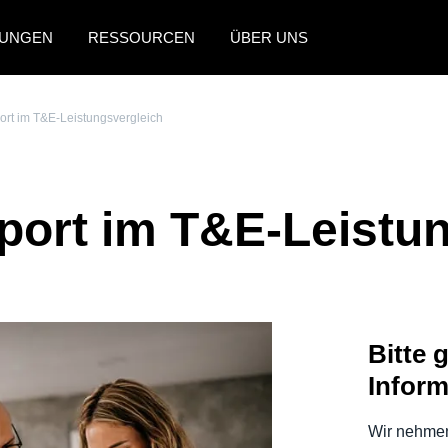
UNGEN
RESSOURCEN
ÜBER UNS
AMERICAS
EUROPE
rt im T&E-Leistungsvergleich
United States (English)
United Kingdom (Engli
Canada (English)
France (Français)
ort im T&E-Leistun
Canada (Français)
Deutschland (Deutsch)
México (Español)
Italia (Italiano)
Brasil (Português)
Nederlands (English)
Bitte 
Sweden (English)
Inform
Denmark (English)
Finland (English)
Wir nehmen