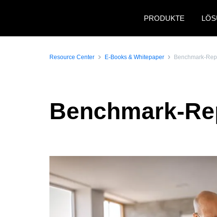
Skip to main content
PRODUKTE
LÖS
Resource Center
E-Books & Whitepaper
Benchmark-Repo
Benchmark-Rep