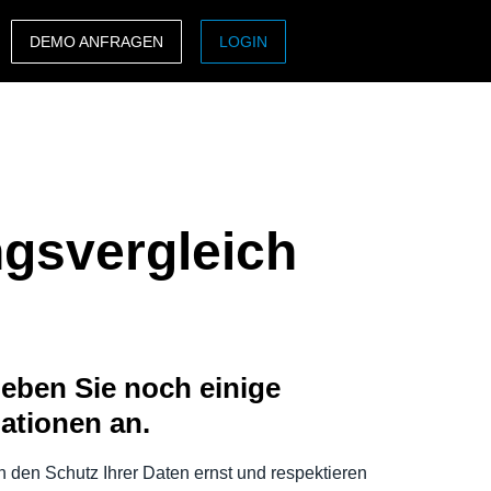
DEMO ANFRAGEN
LOGIN
ASIA PACIFIC
sh)
Australia (English)
India (English)
gsvergleich
日本（日本語)
Singapore (English)
geben Sie noch einige
ationen an.
 den Schutz Ihrer Daten ernst und respektieren