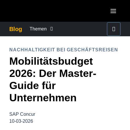
Skip to main content
AMERICAS
Blog
Themen
United States (English)
BETRUG UND COMPLIANCE
EUROPE
NACHHALTIGKEIT BEI GESCHÄFTSREISEN
Canada (English)
Mobilitätsbudget
United Kingdom (English)
FÜRSORGEPFLICHT BEI GESCHÄFTSREISEN
ASIA PACIFIC
Canada (Français)
2026: Der Master-
France (Français)
Australia (English)
México (Español)
GESCHÄFTSKONTINUITÄT
Guide für
Deutschland (Deutsch)
India (English)
Brasil (Português)
Unternehmen
Italia (Italiano)
GESCHÄFTSREISEMANAGEMENT
日本（日本語)
Nederlands (English)
Singapore (English)
SAP Concur
MITARBEITERERFAHRUNGEN
Sweden (English)
10-03-2026
Denmark (English)