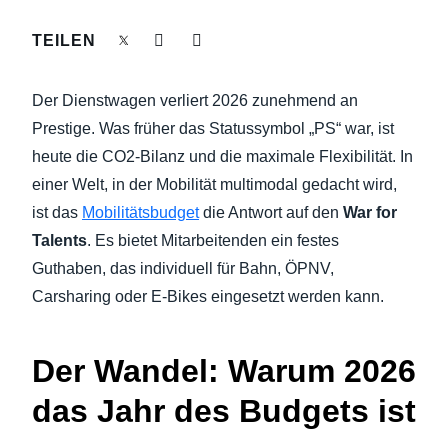
NACHHALTIGKEIT BEI GESCHÄFTSREISEN
TEILEN
Finland (English)
UNTERNEHMENSAUSGABEN KONTROLLIEREN
Belgium (English)
Der Dienstwagen verliert 2026 zunehmend an
España (Español)
Prestige. Was früher das Statussymbol „PS“ war, ist
UNTERNEHMENSNACHRICHTEN
heute die CO2-Bilanz und die maximale Flexibilität. In
Norway (English)
einer Welt, in der Mobilität multimodal gedacht wird,
WACHSTUM UND OPTIMIERUNG
ist das
Mobilitätsbudget
die Antwort auf den
War for
Talents
. Es bietet Mitarbeitenden ein festes
Guthaben, das individuell für Bahn, ÖPNV,
Carsharing oder E-Bikes eingesetzt werden kann.
Der Wandel: Warum 2026
das Jahr des Budgets ist