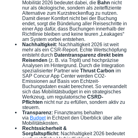
Mobilität 2026 bedeutet dabei, die
Bahn
nicht
nur als ökologische, sondern als zeiteffiziente
Alternative zum Kurzstreckenflug zu nutzen.
Damit dieser Komfort nicht bei der Buchung
endet, sorgt die Bündelung aller Reiseschritte in
einer App dafür, dass Buchungen innerhalb der
Richtlinie bleiben und keine teuren „Leakages“
am System vorbei entstehen.
Nachhaltigkeit:
Nachhaltigkeit 2026 ist weit
mehr als ein CSR-Report. Echte Wertschöpfung
entsteht durch
Datentransparenz direkt beim
Reisenden
(z. B. via TripIt) und hochpräzise
Analysen im Hintergrund. Durch die Integration
spezialisierter Partner wie
Thrust Carbon
im
SAP Concur App Center werden CO2-
Emissionen auf Basis von Echtzeit-
Buchungsdaten exakt berechnet. So verwandelt
sich das Mobilitätsbudget in ein strategisches
Werkzeug, um regulatorische
CSRD-
Pflichten
nicht nur zu erfüllen, sondern aktiv zu
steuern.
Transparenz:
Finanzteams behalten
via
Budget
in Echtzeit den Überblick über alle
Mobilitätskosten.
Rechtssicherheit &
Sorgfaltspflicht:
Nachhaltigkeit 2026 bedeutet