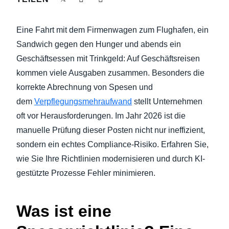
NACHHALTIGKEIT BEI GESCHÄFTSREISEN
Finland (English)
Eine Fahrt mit dem Firmenwagen zum Flughafen, ein
UNTERNEHMENSAUSGABEN KONTROLLIEREN
Belgium (English)
Sandwich gegen den Hunger und abends ein
Geschäftsessen mit Trinkgeld: Auf Geschäftsreisen
España (Español)
UNTERNEHMENSNACHRICHTEN
kommen viele Ausgaben zusammen. Besonders die
Norway (English)
korrekte Abrechnung von Spesen und
WACHSTUM UND OPTIMIERUNG
dem
Verpflegungsmehraufwand
stellt Unternehmen
oft vor Herausforderungen. Im Jahr 2026 ist die
manuelle Prüfung dieser Posten nicht nur ineffizient,
sondern ein echtes Compliance-Risiko. Erfahren Sie,
wie Sie Ihre Richtlinien modernisieren und durch KI-
gestützte Prozesse Fehler minimieren.
Was ist eine