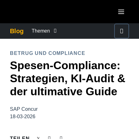
Skip to main content
AMERICAS
Blog
Themen
United States (English)
BETRUG UND COMPLIANCE
EUROPE
BETRUG UND COMPLIANCE
Canada (English)
Spesen-Compliance:
United Kingdom (English)
FÜRSORGEPFLICHT BEI GESCHÄFTSREISEN
ASIA PACIFIC
Canada (Français)
Strategien, KI-Audit &
France (Français)
Australia (English)
México (Español)
GESCHÄFTSKONTINUITÄT
der ultimative Guide
Deutschland (Deutsch)
India (English)
Brasil (Português)
Italia (Italiano)
GESCHÄFTSREISEMANAGEMENT
日本（日本語)
SAP Concur
Nederlands (English)
18-03-2026
Singapore (English)
MITARBEITERERFAHRUNGEN
Sweden (English)
TEILEN
Denmark (English)