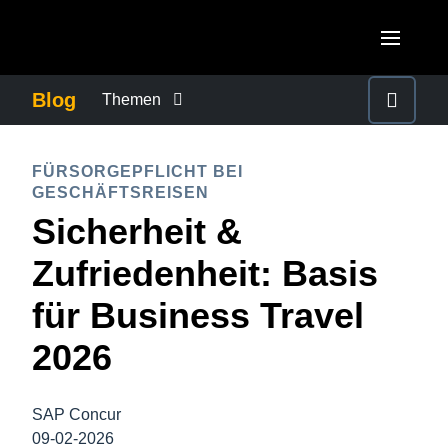
Skip to main content
AMERICAS
Blog
Themen
United States (English)
BETRUG UND COMPLIANCE
EUROPE
FÜRSORGEPFLICHT BEI
Canada (English)
GESCHÄFTSREISEN
United Kingdom (English)
FÜRSORGEPFLICHT BEI GESCHÄFTSREISEN
ASIA PACIFIC
Sicherheit &
Canada (Français)
France (Français)
Australia (English)
Zufriedenheit: Basis
México (Español)
GESCHÄFTSKONTINUITÄT
Deutschland (Deutsch)
India (English)
für Business Travel
Brasil (Português)
Italia (Italiano)
GESCHÄFTSREISEMANAGEMENT
日本（日本語)
2026
Nederlands (English)
Singapore (English)
MITARBEITERERFAHRUNGEN
Sweden (English)
SAP Concur
09-02-2026
Denmark (English)