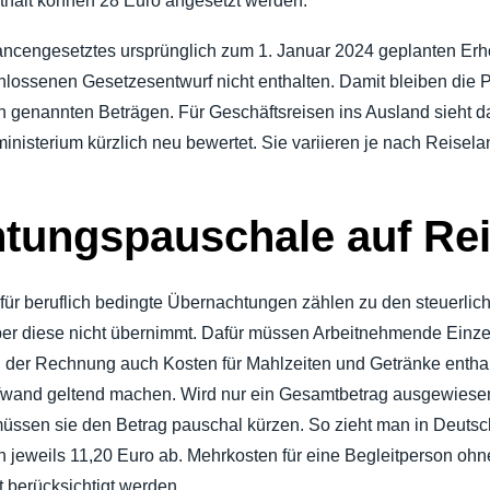
thalt können 28 Euro angesetzt werden.
engesetztes ursprünglich zum 1. Januar 2024 geplanten Erh
chlossenen Gesetzesentwurf nicht enthalten. Damit bleiben die
 genannten Beträgen. Für Geschäftsreisen ins Ausland sieht d
sterium kürzlich neu bewertet. Sie variieren je nach Reiselan
tungspauschale auf Re
 für beruflich bedingte Übernachtungen zählen zu den steuerl
ber diese nicht übernimmt. Dafür müssen Arbeitnehmende Einze
in der Rechnung auch Kosten für Mahlzeiten und Getränke entha
wand geltend machen. Wird nur ein Gesamtbetrag ausgewiesen
müssen sie den Betrag pauschal kürzen. So zieht man in Deutsc
n jeweils 11,20 Euro ab. Mehrkosten für eine Begleitperson ohn
t berücksichtigt werden.