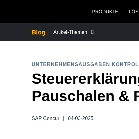
Skip to main content
PRODUKTE
LÖS
Blog
Artikel-Themen
BETRUG UND COMPLIANCE
UNTERNEHMENSAUSGABEN KONTROL
FÜRSORGEPFLICHT BEI GESCHÄFT
Steuererklärun
GESCHÄFTSKONTINUITÄT
Pauschalen & F
GESCHÄFTSREISEMANAGEMENT
SAP Concur
|
04-03-2025
MITARBEITERERFAHRUNGEN