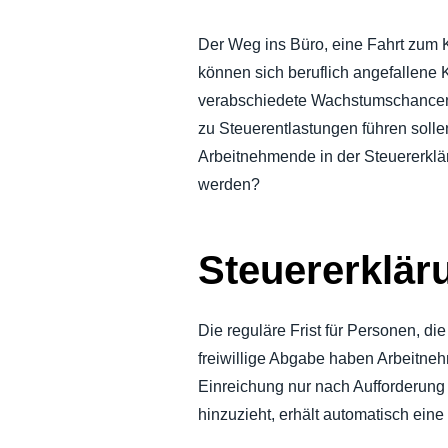
NACHHALTIGKEIT BEI GESCHÄFTS
Der Weg ins Büro, eine Fahrt zum
können sich beruflich angefallene 
UNTERNEHMENSAUSGABEN KONTR
verabschiedete Wachstumschancenge
zu Steuerentlastungen führen sol
UNTERNEHMENSNACHRICHTEN
Arbeitnehmende in der Steuererklä
werden?
WACHSTUM UND OPTIMIERUNG
Steuererklär
Die reguläre Frist für Personen, die
freiwillige Abgabe haben Arbeitneh
Einreichung nur nach Aufforderung 
hinzuzieht, erhält automatisch ein