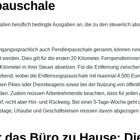
pauschale
allen beruflich bedingte Ausgaben an, die zu den steuerlich a
mgangssprachlich auch Pendlerpauschale genannt, können rund
 werden. Dies gilt für die ersten 20 Kilometer. Fernpendlerin
Kilometer in ihrer Steuer absetzen. Für die Entfernung zwischen
bend, wobei die Entfernungspauschale mit maximal 4.500 Euro 
nen Pkws oder Dienstwagens sowie bei der Nutzung von öffent
en. Zudem müssen Arbeitnehmende beachten, dass für jeden Ar
f, nicht aber Hin- und Rückweg. Bei einer 5-Tage-Woche geht 
itstage, Urlaube und Geschäftsreisen müssen davon abgezogen
 das Büro zu Hause: Di