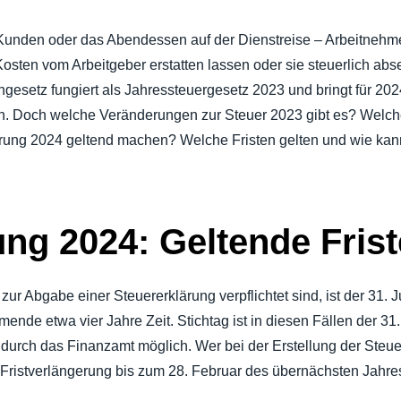
REISEN
Belgium (English)
 Kunden oder das Abendessen auf der Dienstreise – Arbeitneh
España (Español)
Kosten vom Arbeitgeber erstatten lassen oder sie steuerlich ab
OLLIEREN
setz fungiert als Jahressteuergesetz 2023 und bringt für 2024
Norway (English)
len. Doch welche Veränderungen zur Steuer 2023 gibt es? Wel
rung 2024 geltend machen? Welche Fristen gelten und wie kann
ung 2024: Geltende Fris
 zur Abgabe einer Steuererklärung verpflichtet sind, ist der 31. J
mende etwa vier Jahre Zeit. Stichtag ist in diesen Fällen der 3
durch das Finanzamt möglich. Wer bei der Erstellung der Steue
e Fristverlängerung bis zum 28. Februar des übernächsten Jahre