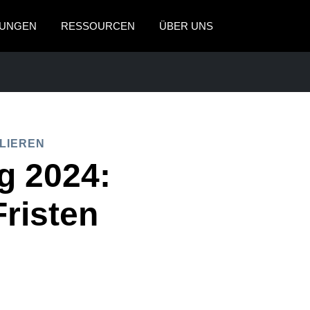
UNGEN
RESSOURCEN
ÜBER UNS
AMERICAS
EUROPE
United States (English)
United Kingdom (Engli
Canada (English)
France (Français)
LIEREN
SREISEN
Canada (Français)
Deutschland (Deutsch)
g 2024:
México (Español)
Italia (Italiano)
risten
Brasil (Português)
Nederlands (English)
Sweden (English)
Denmark (English)
Finland (English)