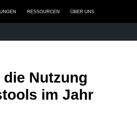
UNGEN
RESSOURCEN
ÜBER UNS
AMERICAS
EUROPE
United States (English)
United Kingdom (Engli
Canada (English)
France (Français)
SREISEN
Canada (Français)
Deutschland (Deutsch)
e die Nutzung
México (Español)
Italia (Italiano)
tools im Jahr
Brasil (Português)
Nederlands (English)
Sweden (English)
Denmark (English)
Finland (English)