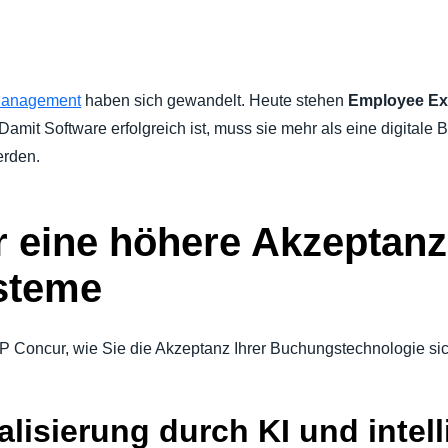
REISEN
Belgium (English)
España (Español)
OLLIEREN
 Management
haben sich gewandelt. Heute stehen
Employee Ex
Norway (English)
 Damit Software erfolgreich ist, muss sie mehr als eine digital
erden.
r eine höhere Akzeptanz 
steme
P Concur, wie Sie die Akzeptanz Ihrer Buchungstechnologie sic
lisierung durch KI und intell