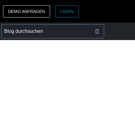
DEMO ANFRAGEN
LOGIN
ASIA PACIFIC
sh)
Australia (English)
India (English)
日本（日本語)
Singapore (English)