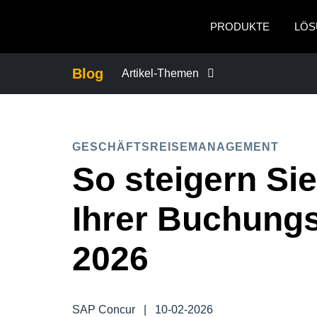
Skip to main content
PRODUKTE
LÖS
Blog
Artikel-Themen
BETRUG UND COMPLIANCE
GESCHÄFTSREISEMANAGEMENT
FÜRSORGEPFLICHT BEI GESCHÄFT
So steigern Si
GESCHÄFTSKONTINUITÄT
Ihrer Buchungs
GESCHÄFTSREISEMANAGEMENT
2026
MITARBEITERERFAHRUNGEN
SAP Concur
|
10-02-2026