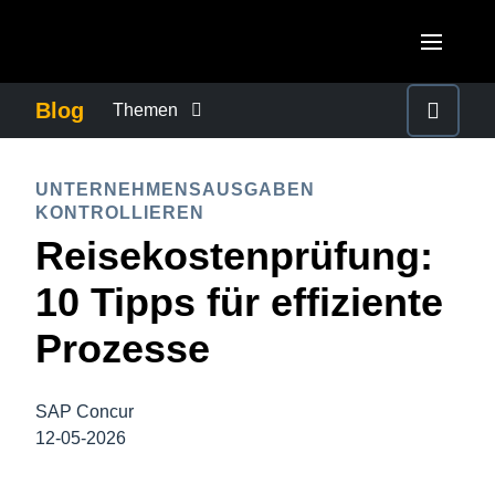
Skip to main content
AMERICAS
Blog
Themen
United States (English)
BETRUG UND COMPLIANCE
EUROPE
UNTERNEHMENSAUSGABEN
Canada (English)
KONTROLLIEREN
United Kingdom (English)
FÜRSORGEPFLICHT BEI GESCHÄFTSREISEN
ASIA PACIFIC
Reisekostenprüfung:
Canada (Français)
France (Français)
Australia (English)
10 Tipps für effiziente
México (Español)
GESCHÄFTSKONTINUITÄT
Deutschland (Deutsch)
India (English)
Prozesse
Brasil (Português)
Italia (Italiano)
GESCHÄFTSREISEMANAGEMENT
日本（日本語)
Nederlands (English)
SAP Concur
Singapore (English)
MITARBEITERERFAHRUNGEN
12-05-2026
Sweden (English)
Denmark (English)