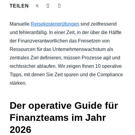
NACHHALTIGKEIT BEI GESCHÄFTSREISEN
TEILEN
Finland (English)
UNTERNEHMENSAUSGABEN KONTROLLIEREN
Manuelle
Reisekostenprüfungen
sind zeitfressend
Belgium (English)
und fehleranfällig. In einer Zeit, in der über die Hälfte
España (Español)
UNTERNEHMENSNACHRICHTEN
der Finanzverantwortlichen das Freisetzen von
Ressourcen für das Unternehmenswachstum als
Norway (English)
zentrales Ziel definieren, müssen Prozesse agil und
WACHSTUM UND OPTIMIERUNG
rechtssicher ablaufen. Wir zeigen Ihnen 10 operative
Tipps, mit denen Sie Zeit sparen und die Compliance
stärken.
Der operative Guide für
Finanzteams im Jahr
2026