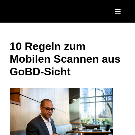
Skip to main content
AMERICAS
10 Regeln zum
United States (English)
EUROPE
Mobilen Scannen aus
Canada (English)
United Kingdom (English)
ASIA PACIFIC
GoBD-Sicht
Canada (Français)
France (Français)
Australia (English)
México (Español)
Deutschland (Deutsch)
India (English)
Brasil (Português)
Italia (Italiano)
日本（日本語)
Nederlands (English)
Singapore (English)
Sweden (English)
Denmark (English)