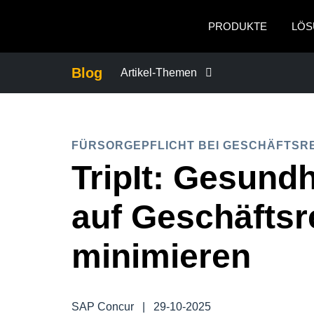
Skip to main content
PRODUKTE
LÖS
Blog
Artikel-Themen
BETRUG UND COMPLIANCE
FÜRSORGEPFLICHT BEI GESCHÄFTSR
FÜRSORGEPFLICHT BEI GESCHÄFT
TripIt: Gesundh
GESCHÄFTSKONTINUITÄT
auf Geschäftsr
GESCHÄFTSREISEMANAGEMENT
minimieren
MITARBEITERERFAHRUNGEN
SAP Concur
|
29-10-2025