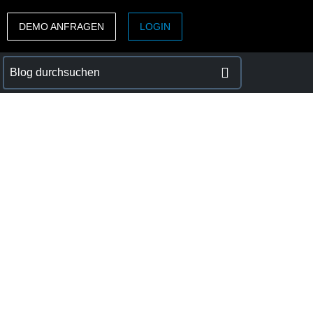
DEMO ANFRAGEN
LOGIN
ASIA PACIFIC
sh)
Australia (English)
India (English)
日本（日本語)
Singapore (English)