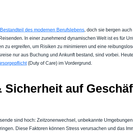
REISEN
Belgium (English)
España (Español)
OLLIEREN
r Bestandteil des modernen Berufslebens
, doch sie bergen auch
Norway (English)
 Reisenden. In einer zunehmend dynamischen Welt ist es für U
 zu ergreifen, um Risiken zu minimieren und eine reibungslose
tsreise nur aus Buchung und Ankunft bestand, sind vorbei. Heu
ürsorgepflicht
(Duty of Care) im Vordergrund.
 Sicherheit auf Geschäf
isende sind hoch: Zeitzonenwechsel, unbekannte Umgebungen,
rbringen. Diese Faktoren können Stress verursachen und das 