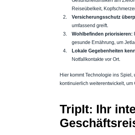
Gesundheitsrisiken am Zielo
Reiseübelkeit, Kopfschmerz
Versicherungsschutz überp
umfassend greift.
Wohlbefinden priorisieren:
P
gesunde Ernährung, um Jetl
Lokale Gegebenheiten ken
Notfallkontakte vor Ort.
Hier kommt Technologie ins Spiel,
kontinuierlich weiterentwickelt, u
TripIt: Ihr in
Geschäftsrei