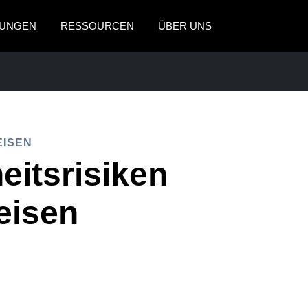
UNGEN
RESSOURCEN
ÜBER UNS
AMERICAS
EUROPE
United States (English)
United Kingdom (Engli
Canada (English)
France (Français)
EISEN
SREISEN
Canada (Français)
Deutschland (Deutsch)
eitsrisiken
México (Español)
Italia (Italiano)
eisen
Brasil (Português)
Nederlands (English)
Sweden (English)
Denmark (English)
Finland (English)