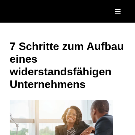
Skip to main content
AMERICAS
7 Schritte zum Aufbau
United States (English)
EUROPE
eines
Canada (English)
United Kingdom (English)
ASIA PACIFIC
widerstandsfähigen
Canada (Français)
France (Français)
Australia (English)
México (Español)
Unternehmens
Deutschland (Deutsch)
India (English)
Brasil (Português)
Italia (Italiano)
日本（日本語)
Nederlands (English)
Singapore (English)
Sweden (English)
Denmark (English)