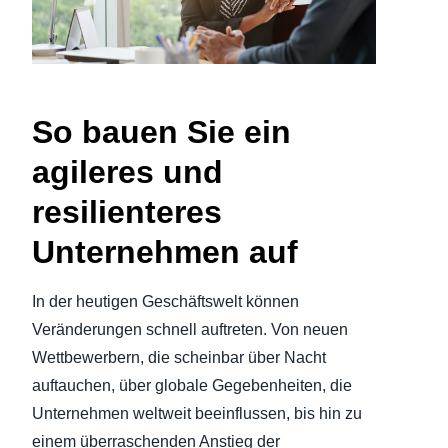
Finland (English)
Belgium (English)
España (Español)
So bauen Sie ein
agileres und
Norway (English)
resilienteres
Unternehmen auf
In der heutigen Geschäftswelt können
Veränderungen schnell auftreten. Von neuen
Wettbewerbern, die scheinbar über Nacht
auftauchen, über globale Gegebenheiten, die
Unternehmen weltweit beeinflussen, bis hin zu
einem überraschenden Anstieg der