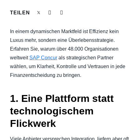
NACHHALTIGKEIT BEI GESCHÄFTSREISEN
TEILEN
Finland (English)
UNTERNEHMENSAUSGABEN KONTROLLIEREN
Belgium (English)
In einem dynamischen Marktfeld ist Effizienz kein
España (Español)
Luxus mehr, sondern eine Überlebensstrategie.
UNTERNEHMENSNACHRICHTEN
Erfahren Sie, warum über 48.000 Organisationen
Norway (English)
weltweit
SAP Concur
als strategischen Partner
WACHSTUM UND OPTIMIERUNG
wählen, um Klarheit, Kontrolle und Vertrauen in jede
Finanzentscheidung zu bringen.
1. Eine Plattform statt
technologischem
Flickwerk
Viele Anbieter versprechen Integration, liefern aber oft