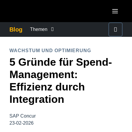
Skip to main content
AMERICAS
Blog
Themen
United States (English)
BETRUG UND COMPLIANCE
EUROPE
WACHSTUM UND OPTIMIERUNG
Canada (English)
5 Gründe für Spend-
United Kingdom (English)
FÜRSORGEPFLICHT BEI GESCHÄFTSREISEN
ASIA PACIFIC
Canada (Français)
Management:
France (Français)
Australia (English)
México (Español)
GESCHÄFTSKONTINUITÄT
Effizienz durch
Deutschland (Deutsch)
India (English)
Brasil (Português)
Integration
Italia (Italiano)
GESCHÄFTSREISEMANAGEMENT
日本（日本語)
Nederlands (English)
Singapore (English)
SAP Concur
MITARBEITERERFAHRUNGEN
Sweden (English)
23-02-2026
Denmark (English)