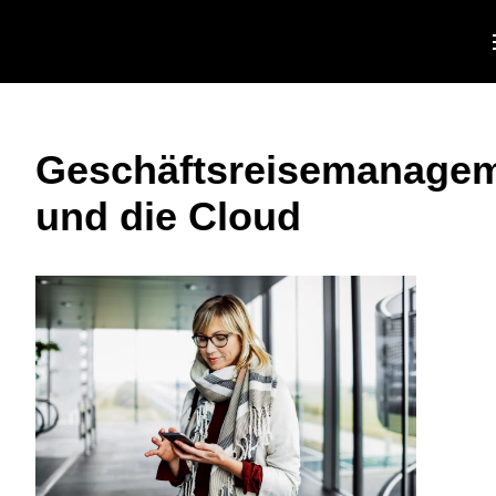
Skip to main content
AMERICAS
Geschäftsreisemanage
United States (English)
EUROPE
und die Cloud
Canada (English)
United Kingdom (English)
ASIA PACIFIC
Canada (Français)
France (Français)
Australia (English)
México (Español)
Deutschland (Deutsch)
India (English)
Brasil (Português)
Italia (Italiano)
日本（日本語)
Nederlands (English)
Singapore (English)
Sweden (English)
Denmark (English)