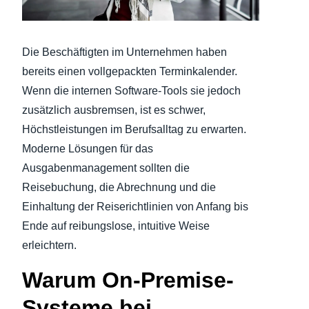
Finland (English)
Die Beschäftigten im Unternehmen haben
Belgium (English)
bereits einen vollgepackten Terminkalender.
España (Español)
Wenn die internen Software-Tools sie jedoch
zusätzlich ausbremsen, ist es schwer,
Norway (English)
Höchstleistungen im Berufsalltag zu erwarten.
Moderne Lösungen für das
Ausgabenmanagement sollten die
Reisebuchung, die Abrechnung und die
Einhaltung der Reiserichtlinien von Anfang bis
Ende auf reibungslose, intuitive Weise
erleichtern.
Warum On-Premise-
Systeme bei