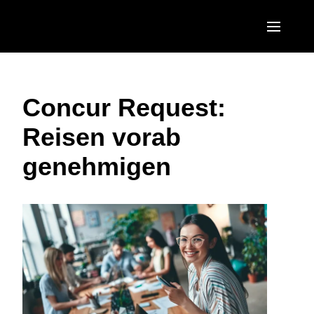
Skip to main content
AMERICAS
Concur Request:
United States (English)
EUROPE
Reisen vorab
Canada (English)
United Kingdom (English)
ASIA PACIFIC
genehmigen
Canada (Français)
France (Français)
Australia (English)
México (Español)
Deutschland (Deutsch)
India (English)
Brasil (Português)
Italia (Italiano)
日本（日本語)
Nederlands (English)
Singapore (English)
Sweden (English)
Denmark (English)