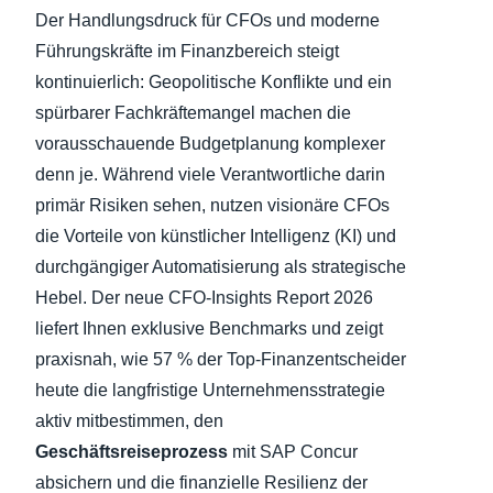
Der Handlungsdruck für CFOs und moderne
Finland (English)
Führungskräfte im Finanzbereich steigt
kontinuierlich: Geopolitische Konflikte und ein
Belgium (English)
spürbarer Fachkräftemangel machen die
España (Español)
vorausschauende Budgetplanung komplexer
denn je. Während viele Verantwortliche darin
Norway (English)
primär Risiken sehen, nutzen visionäre CFOs
die Vorteile von künstlicher Intelligenz (KI) und
durchgängiger Automatisierung als strategische
Hebel. Der neue CFO-Insights Report 2026
liefert Ihnen exklusive Benchmarks und zeigt
praxisnah, wie 57 % der Top-Finanzentscheider
heute die langfristige Unternehmensstrategie
aktiv mitbestimmen, den
Geschäftsreiseprozess
mit SAP Concur
absichern und die finanzielle Resilienz der