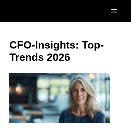
Skip to main content
AMERICAS
CFO-Insights: Top-
United States (English)
EUROPE
Trends 2026
Canada (English)
United Kingdom (English)
ASIA PACIFIC
Canada (Français)
France (Français)
Australia (English)
México (Español)
Deutschland (Deutsch)
India (English)
Brasil (Português)
Italia (Italiano)
日本（日本語)
Nederlands (English)
Singapore (English)
Sweden (English)
Denmark (English)