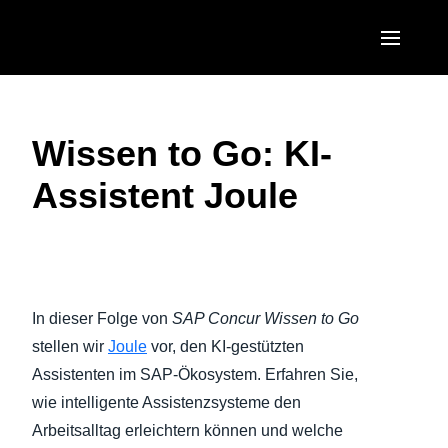
Skip to main content
AMERICAS
Wissen to Go: KI-
United States (English)
EUROPE
Assistent Joule
Canada (English)
United Kingdom (English)
ASIA PACIFIC
Canada (Français)
France (Français)
Australia (English)
México (Español)
Deutschland (Deutsch)
India (English)
Brasil (Português)
In dieser Folge von
SAP Concur Wissen to Go
Italia (Italiano)
日本（日本語)
stellen wir
Joule
vor, den KI-gestützten
Nederlands (English)
Assistenten im SAP-Ökosystem. Erfahren Sie,
Singapore (English)
wie intelligente Assistenzsysteme den
Sweden (English)
Arbeitsalltag erleichtern können und welche
Denmark (English)