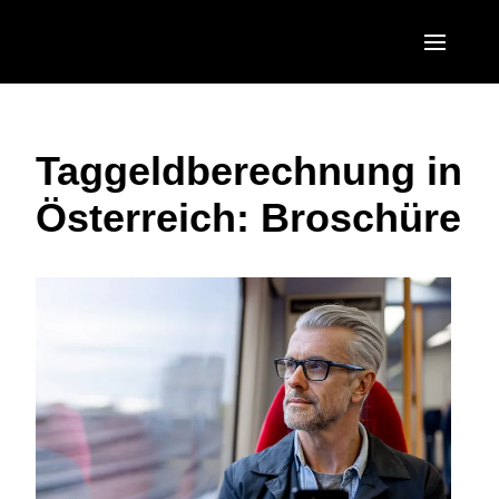
Skip to main content
AMERICAS
Taggeldberechnung in
United States (English)
EUROPE
Österreich: Broschüre
Canada (English)
United Kingdom (English)
ASIA PACIFIC
Canada (Français)
France (Français)
Australia (English)
México (Español)
Deutschland (Deutsch)
India (English)
Brasil (Português)
Italia (Italiano)
日本（日本語)
Nederlands (English)
Singapore (English)
Sweden (English)
Denmark (English)