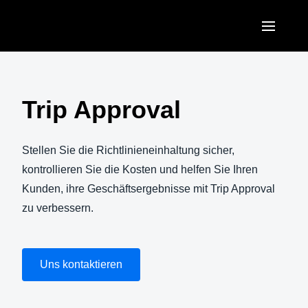
Skip to main content
AMERICAS
United States (English)
Trip Approval
EUROPE
Canada (English)
United Kingdom (English)
ASIA PACIFIC
Stellen Sie die Richtlinieneinhaltung sicher,
Canada (Français)
France (Français)
kontrollieren Sie die Kosten und helfen Sie Ihren
Australia (English)
México (Español)
Kunden, ihre Geschäftsergebnisse mit Trip Approval
Deutschland (Deutsch)
India (English)
zu verbessern.
Brasil (Português)
Italia (Italiano)
日本（日本語)
Nederlands (English)
Singapore (English)
Uns kontaktieren
Sweden (English)
Denmark (English)