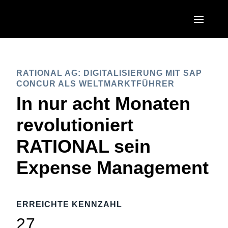
Skip to main content
AMERICAS
RATIONAL AG: DIGITALISIERUNG MIT SAP
United States (English)
EUROPE
CONCUR ALS WELTMARKTFÜHRER
Canada (English)
In nur acht Monaten
United Kingdom (English)
ASIA PACIFIC
Canada (Français)
revolutioniert
France (Français)
Australia (English)
México (Español)
RATIONAL sein
Deutschland (Deutsch)
India (English)
Brasil (Português)
Expense Management
Italia (Italiano)
日本（日本語)
Nederlands (English)
Singapore (English)
ERREICHTE KENNZAHL
Sweden (English)
27
Denmark (English)