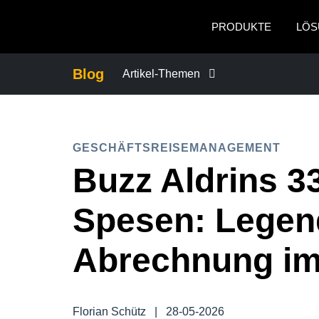
Skip to main content
PRODUKTE
LÖS
Blog
Artikel-Themen
BETRUG UND COMPLIANCE
GESCHÄFTSREISEMANAGEMENT
FÜRSORGEPFLICHT BEI GESCHÄFT
Buzz Aldrins 33
GESCHÄFTSKONTINUITÄT
Spesen: Legen
GESCHÄFTSREISEMANAGEMENT
Abrechnung i
MITARBEITERERFAHRUNGEN
Florian Schütz
|
28-05-2026