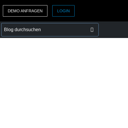
DEMO ANFRAGEN
LOGIN
ASIA PACIFIC
sh)
Australia (English)
India (English)
日本（日本語)
Singapore (English)