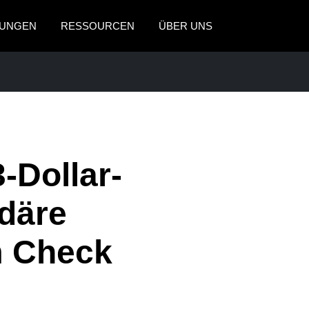
UNGEN
RESSOURCEN
ÜBER UNS
AMERICAS
EUROPE
United States (English)
United Kingdom (Engli
Canada (English)
France (Français)
SREISEN
Canada (Français)
Deutschland (Deutsch)
-Dollar-
México (Español)
Italia (Italiano)
däre
Brasil (Português)
Nederlands (English)
m Check
Sweden (English)
Denmark (English)
Finland (English)