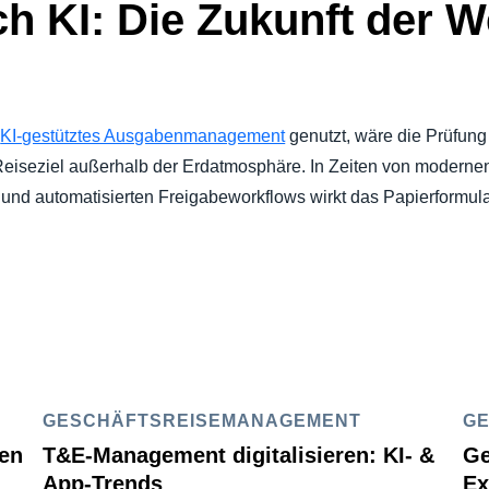
ch KI: Die Zukunft der 
n
KI-gestütztes Ausgabenmanagement
genutzt, wäre die Prüfung
m Reiseziel außerhalb der Erdatmosphäre. In Zeiten von modern
und automatisierten Freigabeworkflows wirkt das Papierformular
GESCHÄFTSREISEMANAGEMENT
G
ien
T&E-Management digitalisieren: KI- &
Ge
App-Trends
Ex