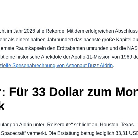
REISEN
Belgium (English)
España (Español)
OLLIEREN
cht im Jahr 2026 alle Rekorde: Mit dem erfolgreichen Abschlu
Norway (English)
ehr als einem halben Jahrhundert das nächste große Kapitel 
rnste Raumkapseln den Erdtrabanten umrunden und die NASA b
ibt eine historische Anekdote der Apollo-11-Mission von 1969 der
izielle Spesenabrechnung von Astronaut Buzz Aldrin
.
r: Für 33 Dollar zum Mo
k
lar gab Aldrin unter „Reiseroute“ schlicht an: Houston, Texas 
Spacecraft“ vermerkt. Die Erstattung betrug lediglich 33,31 US