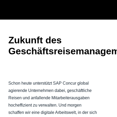
Skip to main content
AMERICAS
Zukunft des
United States (English)
EUROPE
Geschäftsreisemanage
Canada (English)
United Kingdom (English)
ASIA PACIFIC
Canada (Français)
France (Français)
Australia (English)
México (Español)
Video abspielen
Deutschland (Deutsch)
India (English)
Brasil (Português)
Schon heute unterstützt SAP Concur global
Italia (Italiano)
日本（日本語)
agierende Unternehmen dabei, geschäftliche
Nederlands (English)
Reisen und anfallende Mitarbeiterausgaben
Singapore (English)
hocheffizient zu verwalten. Und morgen
Sweden (English)
schaffen wir eine digitale Arbeitswelt, in der sich
Denmark (English)