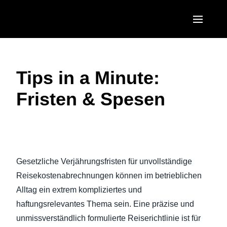
Skip to main content
AMERICAS
Tips in a Minute:
United States (English)
EUROPE
Fristen & Spesen
Canada (English)
United Kingdom (English)
ASIA PACIFIC
Canada (Français)
France (Français)
Australia (English)
México (Español)
Video abspielen
Deutschland (Deutsch)
India (English)
Brasil (Português)
Gesetzliche Verjährungsfristen für unvollständige
Italia (Italiano)
日本（日本語)
Reisekostenabrechnungen können im betrieblichen
Nederlands (English)
Alltag ein extrem kompliziertes und
Singapore (English)
haftungsrelevantes Thema sein. Eine präzise und
Sweden (English)
unmissverständlich formulierte Reiserichtlinie ist für
Denmark (English)