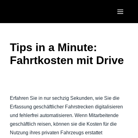
Skip to main content
AMERICAS
Tips in a Minute:
United States (English)
EUROPE
Fahrtkosten mit Drive
Canada (English)
United Kingdom (English)
ASIA PACIFIC
Canada (Français)
France (Français)
Australia (English)
México (Español)
Video abspielen
Deutschland (Deutsch)
India (English)
Brasil (Português)
Erfahren Sie in nur sechzig Sekunden, wie Sie die
Italia (Italiano)
日本（日本語)
Erfassung geschäftlicher Fahrstrecken digitalisieren
Nederlands (English)
und fehlerfrei automatisieren. Wenn Mitarbeitende
Singapore (English)
geschäftlich reisen, können sie die Kosten für die
Sweden (English)
Nutzung ihres privaten Fahrzeugs erstattet
Denmark (English)