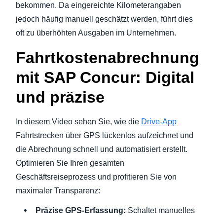
bekommen. Da eingereichte Kilometerangaben
jedoch häufig manuell geschätzt werden, führt dies
Finland (English)
oft zu überhöhten Ausgaben im Unternehmen.
Belgium (English)
Fahrtkostenabrechnung
España (Español)
mit SAP Concur: Digital
Norway (English)
und präzise
In diesem Video sehen Sie, wie die
Drive-App
Fahrtstrecken über GPS lückenlos aufzeichnet und
die Abrechnung schnell und automatisiert erstellt.
Optimieren Sie Ihren gesamten
Geschäftsreiseprozess und profitieren Sie von
maximaler Transparenz:
Präzise GPS-Erfassung:
Schaltet manuelles