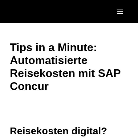
Skip to main content
AMERICAS
Tips in a Minute:
United States (English)
EUROPE
Automatisierte
Canada (English)
United Kingdom (English)
ASIA PACIFIC
Reisekosten mit SAP
Canada (Français)
France (Français)
Australia (English)
México (Español)
Concur
Deutschland (Deutsch)
India (English)
Brasil (Português)
Italia (Italiano)
日本（日本語)
Video abspielen
Nederlands (English)
Singapore (English)
Sweden (English)
Reisekosten digital?
Denmark (English)