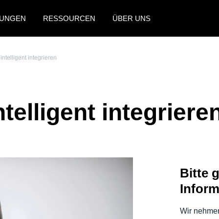
UNGEN
RESSOURCEN
ÜBER UNS
AMERICAS
EUROPE
ntelligent integrieren
United States (English)
United Kingdom (Engli
Canada (English)
France (Français)
telligent integriere
Canada (Français)
Deutschland (Deutsch)
México (Español)
Italia (Italiano)
Brasil (Português)
Nederlands (English)
Bitte 
Sweden (English)
Inform
Denmark (English)
Finland (English)
Wir nehmen