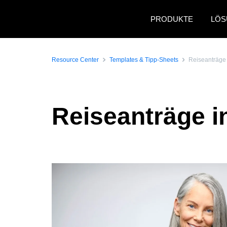
Skip to main content
PRODUKTE
LÖS
Resource Center
Templates & Tipp-Sheets
Reiseanträge i
Reiseanträge in