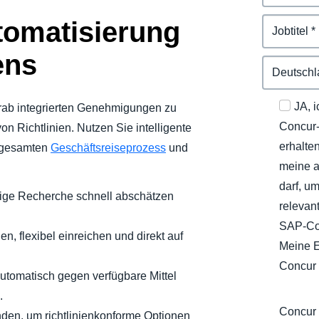
tomatisierung
ens
JA, 
vorab integrierten Genehmigungen zu
Concur-
on Richtlinien. Nutzen Sie intelligente
erhalte
n gesamten
Geschäftsreiseprozess
und
meine 
darf, u
ge Recherche schnell abschätzen
relevan
SAP-Co
n, flexibel einreichen und direkt auf
Meine E
Concur
tomatisch gegen verfügbare Mittel
.
Concur 
nden, um richtlinienkonforme Optionen