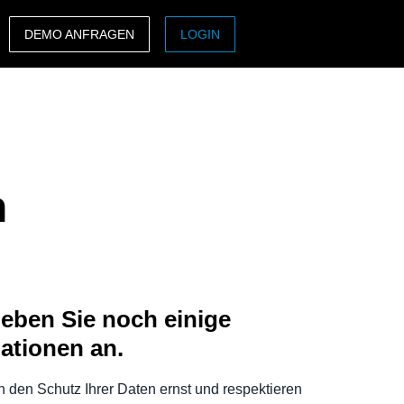
DEMO ANFRAGEN
LOGIN
ASIA PACIFIC
sh)
Australia (English)
India (English)
n
日本（日本語)
Singapore (English)
geben Sie noch einige
ationen an.
 den Schutz Ihrer Daten ernst und respektieren