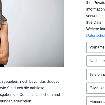
Ihre Priva
Belgium (English)
Informatio
España (Español)
verwendet 
Ihre Daten 
Norway (English)
Weitere In
Datenschu
 ausgegeben, noch bevor das Budget
 wie Sie durch die nahtlose
usgaben die Compliance sichern und
idungen erleichtern.