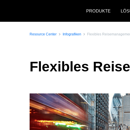
Skip to main content
PRODUKTE
LÖS
Resource Center
Infografiken
Flexibles Reisemanagemen
Flexibles Rei