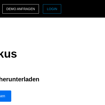
DEMO ANFRAGEN
LOGIN
ASIA PACIFIC
sh)
Australia (English)
India (English)
kus
日本（日本語)
Singapore (English)
 herunterladen
esen