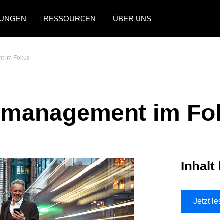
UNGEN
RESSOURCEN
ÜBER UNS
AMERICAS
EUROPE
t im Fokus
United States (English)
United Kingdom (Engli
Canada (English)
France (Français)
semanagement im Fo
Canada (Français)
Deutschland (Deutsch)
México (Español)
Italia (Italiano)
Brasil (Português)
Nederlands (English)
Inhalt
Sweden (English)
Denmark (English)
Jetzt l
Finland (English)