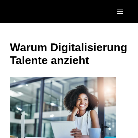
Skip to main content
AMERICAS
Warum Digitalisierung
United States (English)
EUROPE
Talente anzieht
Canada (English)
United Kingdom (English)
ASIA PACIFIC
Canada (Français)
France (Français)
Australia (English)
México (Español)
Deutschland (Deutsch)
India (English)
Brasil (Português)
Italia (Italiano)
日本（日本語)
Nederlands (English)
Singapore (English)
Sweden (English)
Denmark (English)