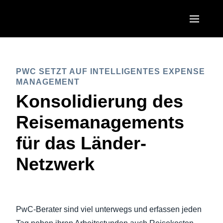
Skip to main content
AMERICAS
PWC SETZT AUF INTELLIGENTES EXPENSE
United States (English)
EUROPE
MANAGEMENT
Canada (English)
Konsolidierung des
United Kingdom (English)
ASIA PACIFIC
Canada (Français)
Reisemanagements
France (Français)
Australia (English)
México (Español)
für das Länder-
Deutschland (Deutsch)
India (English)
Brasil (Português)
Netzwerk
Italia (Italiano)
日本（日本語)
Nederlands (English)
Singapore (English)
Sweden (English)
PwC-Berater sind viel unterwegs und erfassen jeden
Denmark (English)