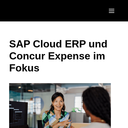
Skip to main content
AMERICAS
SAP Cloud ERP und
United States (English)
EUROPE
Concur Expense im
Canada (English)
United Kingdom (English)
ASIA PACIFIC
Fokus
Canada (Français)
France (Français)
Australia (English)
México (Español)
Deutschland (Deutsch)
India (English)
Brasil (Português)
Italia (Italiano)
日本（日本語)
Nederlands (English)
Singapore (English)
Sweden (English)
Denmark (English)