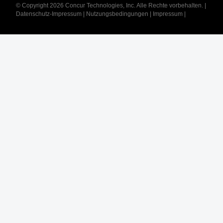
© Copyright 2026 Concur Technologies, Inc. Alle Rechte vorbehalten.
|
Datenschutz-Impressum
|
Nutzungsbedingungen
|
Impressum
|