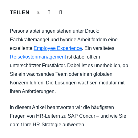
NACHHALTIGKEIT BEI GESCHÄFTSREISEN
TEILEN
Finland (English)
UNTERNEHMENSAUSGABEN KONTROLLIEREN
Belgium (English)
Personalabteilungen stehen unter Druck:
España (Español)
Fachkräftemangel und hybride Arbeit fordern eine
UNTERNEHMENSNACHRICHTEN
exzellente
Employee Experience
. Ein veraltetes
Norway (English)
Reisekostenmanagement
ist dabei oft ein
WACHSTUM UND OPTIMIERUNG
unterschätzter Frustfaktor. Dabei ist es unerheblich, ob
Sie ein wachsendes Team oder einen globalen
Konzern führen: Die Lösungen wachsen modular mit
Ihren Anforderungen.
In diesem Artikel beantworten wir die häufigsten
Fragen von HR-Leitern zu SAP Concur – und wie Sie
damit Ihre HR-Strategie aufwerten.