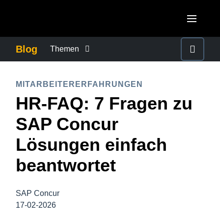
Skip to main content
AMERICAS
Blog
Themen
United States (English)
BETRUG UND COMPLIANCE
EUROPE
MITARBEITERERFAHRUNGEN
Canada (English)
HR-FAQ: 7 Fragen zu
United Kingdom (English)
FÜRSORGEPFLICHT BEI GESCHÄFTSREISEN
ASIA PACIFIC
Canada (Français)
SAP Concur
France (Français)
Australia (English)
México (Español)
GESCHÄFTSKONTINUITÄT
Lösungen einfach
Deutschland (Deutsch)
India (English)
Brasil (Português)
beantwortet
Italia (Italiano)
GESCHÄFTSREISEMANAGEMENT
日本（日本語)
Nederlands (English)
Singapore (English)
SAP Concur
MITARBEITERERFAHRUNGEN
Sweden (English)
17-02-2026
Denmark (English)